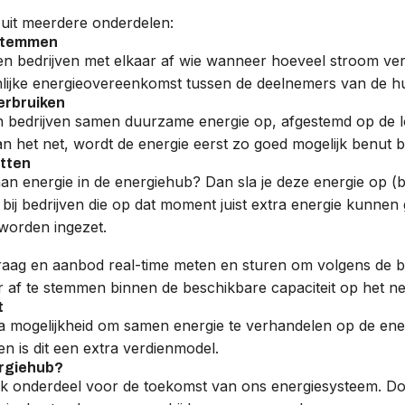
 uit meerdere onderdelen:
fstemmen
 bedrijven met elkaar af wie wanneer hoeveel stroom verbr
lijke energieovereenkomst tussen de deelnemers van de h
erbruiken
bedrijven samen duurzame energie op, afgestemd op de lo
aan het net, wordt de energie eerst zo goed mogelijk benut 
utten
an energie in de energiehub? Dan sla je deze energie op (bi
 in bij bedrijven die op dat moment juist extra energie kun
t worden ingezet.
vraag en aanbod real-time meten en sturen om volgens de 
r af te stemmen binnen de beschikbare capaciteit op het ne
t
a mogelijkheid om samen energie te verhandelen op de energ
 is dit een extra verdienmodel.
ergiehub?
ijk onderdeel voor de toekomst van ons energiesysteem. 