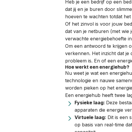
Heb je een bedrijf op een bed
dat jij en je buren door slim
hoeven te wachten totdat het e
Of het zinvol is voor jouw bed
dat van je
netburen
(met wie j
verwachte energiebehoefte in
Om een antwoord te krijgen o
verkennen. Het inzicht dat je
probleem is. En of een energie
Hoe werkt een energiehub?
Nu weet je wat een energiehu
technologie en nauwe samenwe
worden pieken op het energie
Een energiehub heeft twee la
Fysieke laag:
Deze bestaa
apparaten die energie v
Virtuele laag:
Dit is een 
op basis van real-time d
capaciteit.