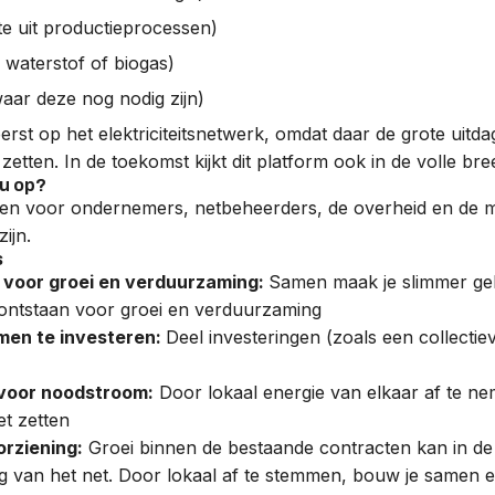
e uit productieprocessen)
 waterstof of biogas)
aar deze nog nodig zijn)
eerst op het elektriciteitsnetwerk, omdat daar de grote uit
zetten. In de toekomst kijkt dit platform ook in de volle b
ou op?
len voor ondernemers,
netbeheerders
, de overheid en de m
ijn.
s
 voor groei en verduurzaming:
Samen maak je slimmer gebr
ontstaan voor groei en verduurzaming
men te investeren:
Deel investeringen (zoals een collectieve
voor noodstroom:
Door lokaal energie van elkaar af te nem
t zetten
rziening:
Groei binnen de bestaande contracten kan in d
 van het net. Door lokaal af te stemmen, bouw je samen ee