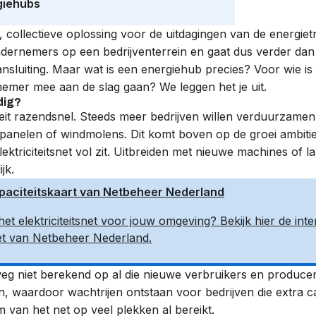
giehubs
, collectieve oplossing voor de uitdagingen van de
energietr
ernemers op een bedrijventerrein en gaat dus verder dan a
nsluiting. Maar wat is een energiehub precies? Voor wie i
nemer mee aan de slag gaan? We leggen het je uit.
dig?
oeit razendsnel. Steeds meer bedrijven willen verduurzamen, 
nelen of windmolens. Dit komt boven op de groei ambities v
lektriciteitsnet vol zit. Uitbreiden met nieuwe machines of 
jk.
Capaciteitskaart van Netbeheer Nederland
et elektriciteitsnet voor jouw omgeving? Bekijk hier de inte
snet van Netbeheer Nederland.
elweg niet berekend op al die nieuwe verbruikers en producen
n, waardoor wachtrijen ontstaan voor bedrijven die extra ca
van het net op veel plekken al bereikt.