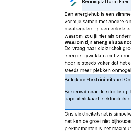
Kennisplatform Ener
Een
energiehub
is een slimme
vorm je samen met andere ond
maatregelen op een enkele aa
waarom zou jij hier als onder
Waarom zijn energiehubs no
De vraag naar elektriciteit gr
energie opwekken met zonnepa
hoor je steeds vaker dat het e
steeds meer plekken onmogeli
Bekijk de Elektriciteitsnet 
Benieuwd naar de situatie op h
capaciteitskaart elektriciteit
Ons elektriciteitsnet is simp
net kan de groei niet bijhoude
piekmomenten is het maximum 