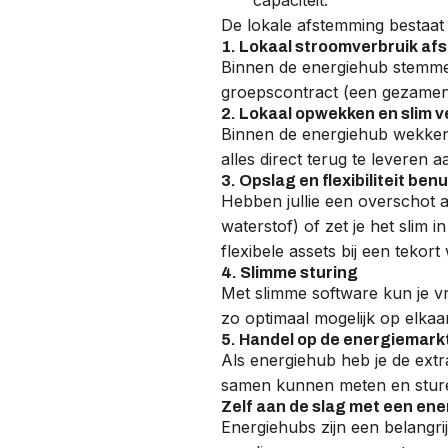
De lokale afstemming bestaat
1. Lokaal stroomverbruik a
Binnen de energiehub stemmen
groepscontract (een gezamen
2. Lokaal opwekken en slim v
Binnen de energiehub wekken 
alles direct terug te leveren 
3. Opslag en flexibiliteit ben
Hebben jullie een overschot a
waterstof) of zet je het slim
flexibele assets bij een tekor
4. Slimme sturing
Met slimme software kun je 
zo optimaal mogelijk op elkaa
5. Handel op de energiemark
Als energiehub heb je de extr
samen kunnen meten en sturen
Zelf aan de slag met een en
Energiehubs zijn een belangr