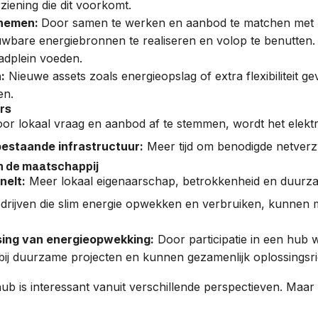
iening die dit voorkomt.
nemen:
Door samen te werken en aanbod te matchen met l
wbare energiebronnen te realiseren en volop te benutten
dplein voeden.
:
Nieuwe assets zoals energieopslag of extra flexibiliteit 
en.
rs
or lokaal vraag en aanbod af te stemmen, wordt het elektric
bestaande infrastructuur:
Meer tijd om benodigde netverzw
n de maatschappij
nelt:
Meer lokaal eigenaarschap, betrokkenheid en duurz
rijven die slim energie opwekken en verbruiken, kunnen
ssing van energieopwekking:
Door participatie in een hub 
j duurzame projecten en kunnen gezamenlijk oplossingsr
hub is interessant vanuit verschillende perspectieven. Maar 