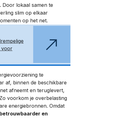
. Door lokaal samen te
erling slim op elkaar
momenten op het net.
drempelige
n voor
rgievoorziening te
ar af, binnen de beschikbare
t net afneemt en teruglevert,
Zo voorkom je overbelasting
kbare energiebronnen. Omdat
 betrouwbaarder en