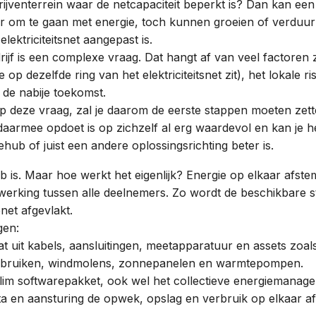
rijventerrein waar de netcapaciteit beperkt is? Dan kan e
mer om te gaan met energie, toch kunnen groeien of verduur
lektriciteitsnet aangepast is.
rijf is een complexe vraag. Dat hangt af van veel factoren z
e op dezelfde ring van het elektriciteitsnet zit), het lokale 
 de nabije toekomst.
p deze vraag, zal je daarom de eerste stappen moeten zet
 daarmee opdoet is op zichzelf al erg waardevol en kan je 
hub of juist een andere oplossingsrichting beter is.
b is. Maar hoe werkt het eigenlijk? Energie op elkaar afs
rking tussen alle deelnemers. Zo wordt de beschikbare s
net afgevlakt.
gen:
t uit kabels, aansluitingen, meetapparatuur en assets zoa
erbruiken, windmolens, zonnepanelen en warmtepompen.
slim softwarepakket, ook wel het collectieve energiemana
ata en aansturing de opwek, opslag en verbruik op elkaar a