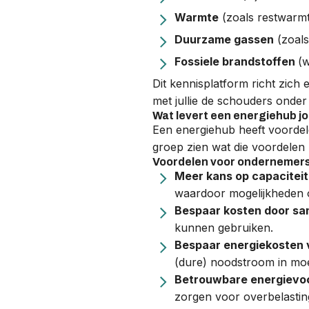
Warmte
(zoals restwarmt
Duurzame gassen
(zoals
Fossiele brandstoffen
(w
Dit kennisplatform richt zich 
met jullie de schouders onder 
Wat levert een energiehub j
Een energiehub heeft voorde
groep zien wat die voordelen z
Voordelen voor ondernemer
Meer kans op capaciteit
waardoor mogelijkheden 
Bespaar kosten door sa
kunnen gebruiken.
Bespaar energiekosten 
(dure) noodstroom in moe
Betrouwbare energievoo
zorgen voor overbelasting