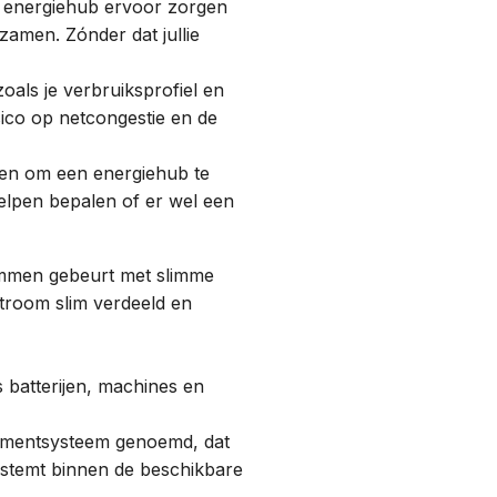
en energiehub ervoor zorgen
zamen. Zónder dat jullie
oals je verbruiksprofiel en
risico op netcongestie en de
ten om een energiehub te
helpen bepalen of er wel een
temmen gebeurt met slimme
troom slim verdeeld en
ls
batterijen
, machines en
gementsysteem genoemd, dat
fstemt binnen de beschikbare