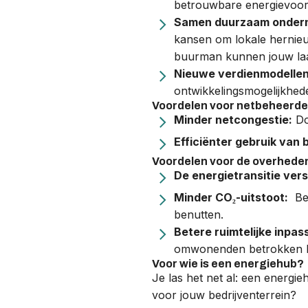
betrouwbare energievoorz
Samen duurzaam onder
kansen om lokale hernieu
buurman kunnen jouw laa
Nieuwe verdienmodellen
ontwikkelingsmogelijkhed
Voordelen voor netbeheerde
Minder
netcongestie
:
Do
Efficiënter gebruik van 
Voordelen voor de overhede
De energietransitie vers
Minder CO₂-uitstoot:
Bed
benutten.
Betere ruimtelijke inpa
omwonenden betrokken bi
Voor wie is een energiehub?
Je las het net al: een energie
voor jouw bedrijventerrein?