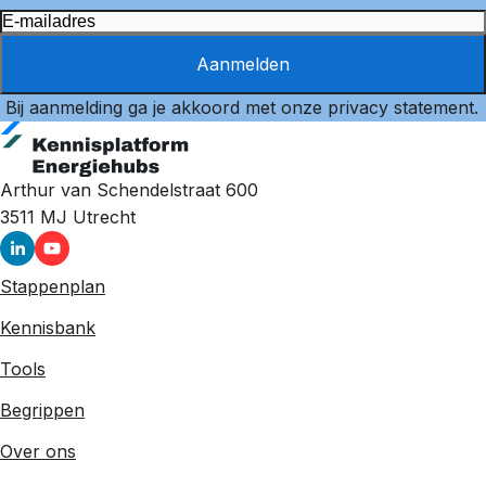
Aanmelden
Bij aanmelding ga je akkoord met onze
privacy statement
.
Arthur van Schendelstraat 600
3511 MJ
Utrecht
Stappenplan
Kennisbank
Tools
Begrippen
Over ons