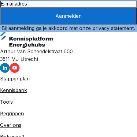
Aanmelden
Bij aanmelding ga je akkoord met onze
privacy statement
.
Arthur van Schendelstraat 600
3511 MJ
Utrecht
Stappenplan
Kennisbank
Tools
Begrippen
Over ons
Bijdragen?