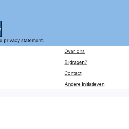
n
ze
privacy statement
.
Over ons
Bijdragen?
Contact
Andere initiatieven