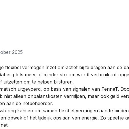
tober 2025
je flexibel
vermogen
inzet om actief bij te dragen aan de b
at er plots meer of minder stroom wordt verbruikt of opg
 of uitzetten om te helpen bijsturen.
matisch uitgevoerd, op basis van signalen van
TenneT
. Doo
ub niet alleen
onbalanskosten
vermijden, maar ook geld verd
llen aan de
netbeheerder
.
ssturing kansen om samen flexibel vermogen aan te biede
an opwek of het tijdelijk opslaan van energie. Zo speel je a
 net.