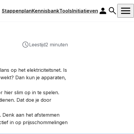
Stappenplan
Kennisbank
Tools
Initiatieven
Leestijd
2 minuten
alans op het
elektriciteitsnet
. Is
ewekt? Dan kun je apparaten,
r hier slim op in te spelen.
ienen. Dat doe je door
n. Denk aan het afstemmen
ctief in op prijsschommelingen