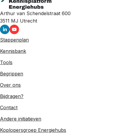
Arthur van Schendelstraat 600
3511 MJ
Utrecht
Stappenplan
Kennisbank
Tools
Begrippen
Over ons
Bijdragen?
Contact
Andere initiatieven
Koplopersgroep Energiehubs