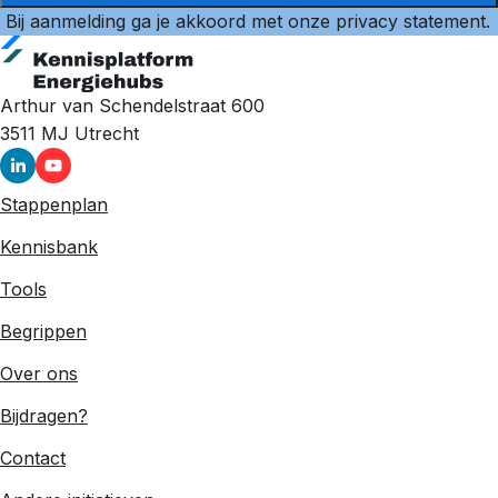
Bij aanmelding ga je akkoord met onze
privacy statement
.
Arthur van Schendelstraat 600
3511 MJ
Utrecht
Stappenplan
Kennisbank
Tools
Begrippen
Over ons
Bijdragen?
Contact