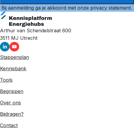
Bij aanmelding ga je akkoord met onze
privacy statement
.
Arthur van Schendelstraat 600
3511 MJ
Utrecht
Stappenplan
Kennisbank
Tools
Begrippen
Over ons
Bijdragen?
Contact