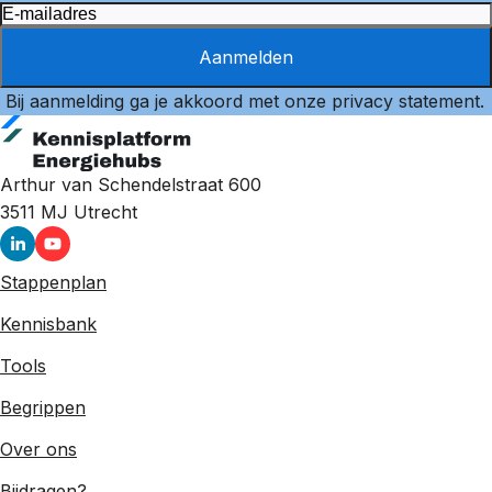
Aanmelden
Bij aanmelding ga je akkoord met onze
privacy statement
.
Arthur van Schendelstraat 600
3511 MJ
Utrecht
Stappenplan
Kennisbank
Tools
Begrippen
Over ons
Bijdragen?